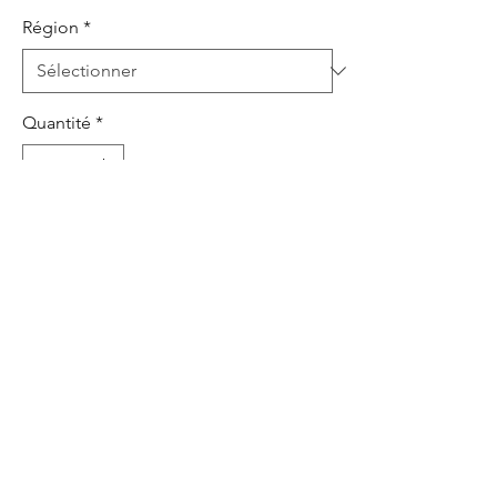
Région
*
Quantité
*
Ajouter au panier
Commander et payer
EUR (€)