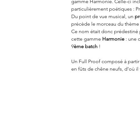
gamme Harmonie. Celle-ci incl
particulièrement poétiques : 
Du point de vue musical, un
pr
précède le morceau du thème p
Ce nom était donc prédestiné 
cette gamme
Harmonie
: une 
9
ème batch
!
Un Full Proof composé à partir
en fûts de chêne neufs, d’où il