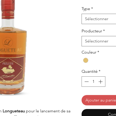
Type
*
Sélectionner
Producteur
*
Sélectionner
Couleur
*
Quantité
*
Ajouter au panie
on
Longueteau
pour le lancement de sa
Com