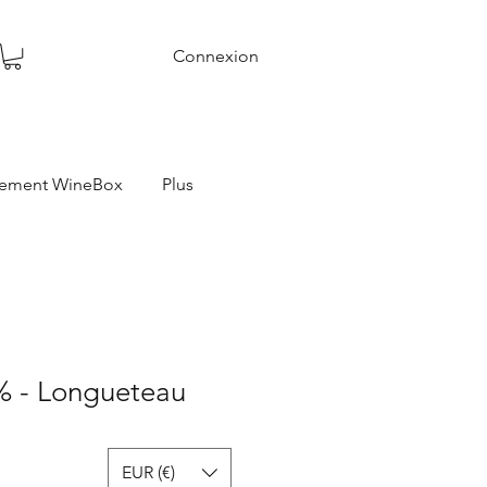
Connexion
ement WineBox
Plus
% - Longueteau
EUR (€)