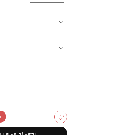
r
mander et payer