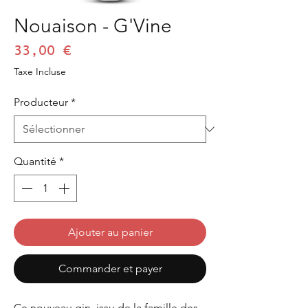
Nouaison - G'Vine
Prix
33,00 €
Taxe Incluse
Producteur
*
Quantité
*
Ajouter au panier
Commander et payer
Ce nouveau gin, issu de la famille des