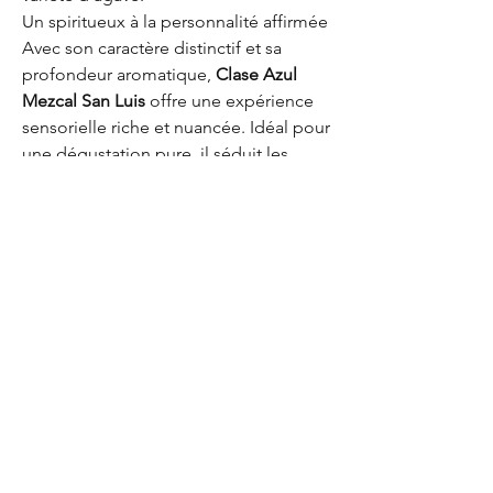
Un spiritueux à la personnalité affirmée
Avec son caractère distinctif et sa
profondeur aromatique,
Clase Azul
Mezcal San Luis
offre une expérience
sensorielle riche et nuancée. Idéal pour
une dégustation pure, il séduit les
amateurs de mezcal à la recherche
d’un spiritueux alliant tradition,
authenticité et élégance.
Clase Azul
Symbole de raffinement et
d’authenticité, Clase Azul est bien plus
qu’une simple tequila. Chaque
bouteille, façonnée à la main, renferme
un nectar d’exception issu d’agaves
soigneusement sélectionnés. Une
invitation à un voyage sensoriel unique,
où la tradition mexicaine rencontre