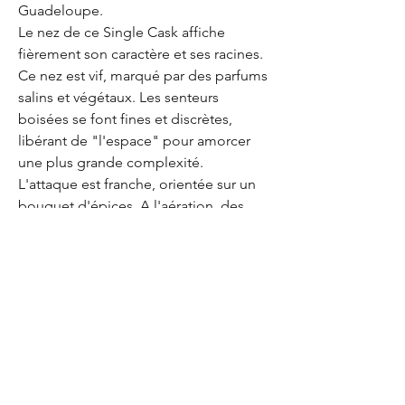
Guadeloupe.
Le nez de ce Single Cask affiche
fièrement son caractère et ses racines.
Ce nez est vif, marqué par des parfums
salins et végétaux. Les senteurs
boisées se font fines et discrètes,
libérant de "l'espace" pour amorcer
une plus grande complexité.
L'attaque est franche, orientée sur un
bouquet d'épices. A l'aération, des
saveurs fruitées évoquent avec
délicatesse la banane et l'abricot-pays.
La finale est intense, ronde,
chaleureuse et s'inscrit dans un registre
plus frais. Les notes boisées
s'accompagnent de notes toastées
dans une très belle longueur.